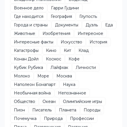
Военное дело
Гарри Гудини
Где находится
География
Глупость
Города и страны
Документы
Дуэль
Еда
Животные
Изобретения
Интересное
Интересные факты
Искусство
История
Катастрофы
Кино
Кит
Клад
Конан Дойл
Космос
Кофе
Кубик Рубика
Лайфхак
Личности
Молоко
Море
Москва
Наполеон Бонапарт
Наука
Необычная война
Непознанное
Общество
Океан
Олимпийские игры
Пион
Писатель
Планета
Породы
Почемучка
Природа
Профессии
Птица
Развлечения
Растения