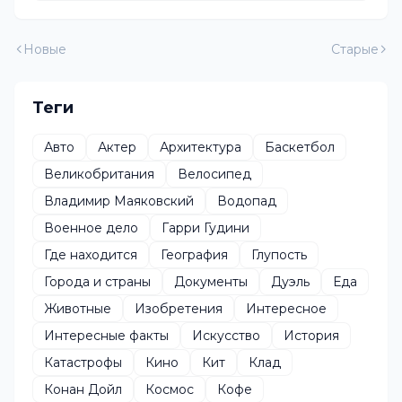
Новые
Старые
Теги
Авто
Актер
Архитектура
Баскетбол
Великобритания
Велосипед
Владимир Маяковский
Водопад
Военное дело
Гарри Гудини
Где находится
География
Глупость
Города и страны
Документы
Дуэль
Еда
Животные
Изобретения
Интересное
Интересные факты
Искусство
История
Катастрофы
Кино
Кит
Клад
Конан Дойл
Космос
Кофе