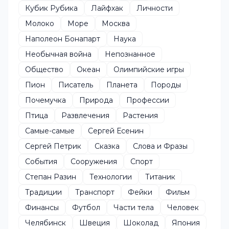
Кубик Рубика
Лайфхак
Личности
Молоко
Море
Москва
Наполеон Бонапарт
Наука
Необычная война
Непознанное
Общество
Океан
Олимпийские игры
Пион
Писатель
Планета
Породы
Почемучка
Природа
Профессии
Птица
Развлечения
Растения
Самые-самые
Сергей Есенин
Сергей Петрик
Сказка
Слова и Фразы
События
Сооружения
Спорт
Степан Разин
Технологии
Титаник
Традиции
Транспорт
Фейки
Фильм
Финансы
Футбол
Части тела
Человек
Челябинск
Швеция
Шоколад
Япония