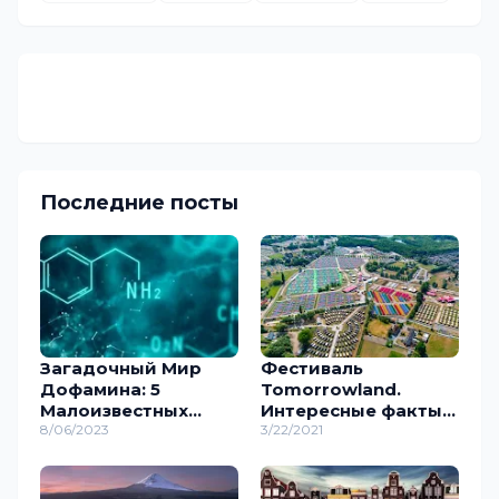
Последние посты
Загадочный Мир
Фестиваль
Дофамина: 5
Tomorrowland.
Малоизвестных
Интересные факты о
Фактов о Ключевом
8/06/2023
лучшем
3/22/2021
Нейромедиаторе
музыкальном
событии в Европе