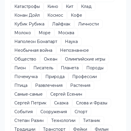
Катастрофы
Кино
Кит
Клад
Конан Дойл
Космос
Кофе
Кубик Рубика
Лайфхак
Личности
Молоко
Море
Москва
Наполеон Бонапарт
Наука
Необычная война
Непознанное
Общество
Океан
Олимпийские игры
Пион
Писатель
Планета
Породы
Почемучка
Природа
Профессии
Птица
Развлечения
Растения
Самые-самые
Сергей Есенин
Сергей Петрик
Сказка
Слова и Фразы
События
Сооружения
Спорт
Степан Разин
Технологии
Титаник
Традиции
Транспорт
Фейки
Фильм