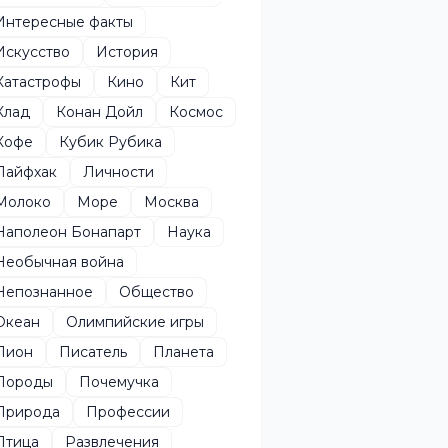
Интересные факты
Искусство
История
Катастрофы
Кино
Кит
Клад
Конан Дойл
Космос
Кофе
Кубик Рубика
Лайфхак
Личности
Молоко
Море
Москва
Наполеон Бонапарт
Наука
Необычная война
Непознанное
Общество
Океан
Олимпийские игры
Пион
Писатель
Планета
Породы
Почемучка
Природа
Профессии
Птица
Развлечения