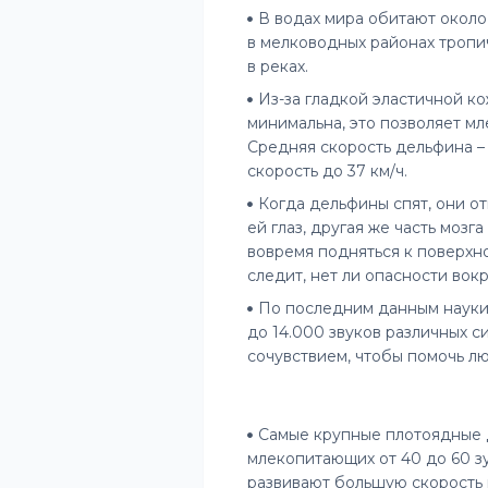
В водах мира обитают около
в мелководных районах тропич
в реках.
Из-за гладкой эластичной к
минимальна, это позволяет м
Средняя скорость дельфина – 
скорость до 37 км/ч.
Когда дельфины спят, они о
ей глаз, другая же часть моз
вовремя подняться к поверхно
следит, нет ли опасности вокр
По последним данным науки
до 14.000 звуков различных с
сочувствием, чтобы помочь л
Самые крупные плотоядные д
млекопитающих от 40 до 60 зу
развивают большую скорость 