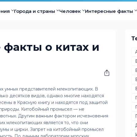
ения
Города и страны
Человек
Интересные факты
Т
факты о китах и
ых умных представителей млекопитающих. В
лько десятков видов, однако многие находятся
есены в Красную книгу и находятся под защитой
природы. Китобойный промысел — не
животных. Другим важным фактором исчезновения
ких млекопитающих является то, что они
иумы и цирки. Запрет на китобойный промысел
нность. По данным лаборатории морских