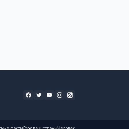
сные факты
Города и страны
Человек