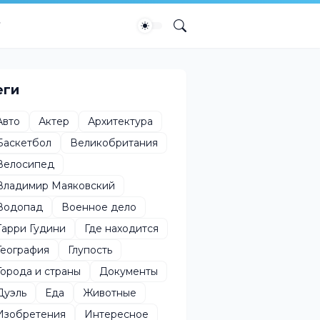
еги
Авто
Актер
Архитектура
Баскетбол
Великобритания
Велосипед
Владимир Маяковский
Водопад
Военное дело
Гарри Гудини
Где находится
География
Глупость
Города и страны
Документы
Дуэль
Еда
Животные
Изобретения
Интересное