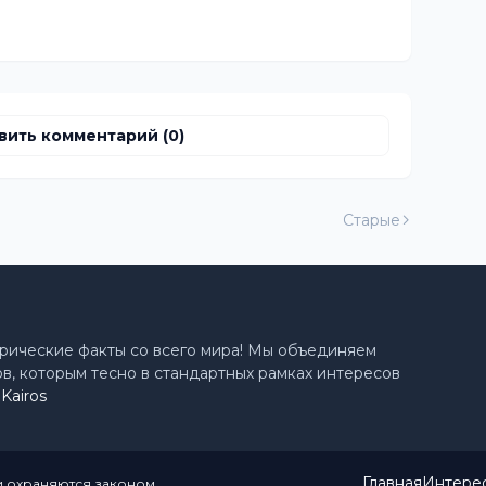
вить комментарий (0)
Старые
рические факты со всего мира! Мы объединяем
, которым тесно в стандартных рамках интересов
&
Kairos
Главная
Интере
 и охраняются законом.