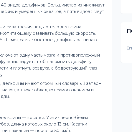
 40 видов дельфинов. Большинство из них живут
еских и умеренных океанов, а пять видов живут
ожи сила трения воды о тело дельфина
П
лекопитающему развивать большую скорость.
5-11 км/ч, самые быстрые дельфины развивают
Er
тключают одну часть мозга и противоположный
га функционирует, чтоб напомнить дельфину
сти и глотнуть воздуха, а бодрствующий глаз
уг.
, дельфины имеют огромный словарный запас –
игналов, а также обладают самосознанием и
юдям.
ельфины — косатки. У этих черно-белых
бов, длина которых около 13 см. Касатки
при плавании — порядка 50 км/ч.