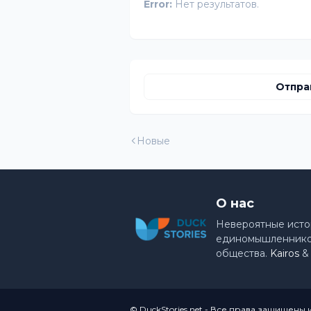
Error:
Нет результатов.
Отпра
Новые
О нас
Невероятные исто
единомышленников
общества.
Kairos
© DuckStories.net - Все права защищены