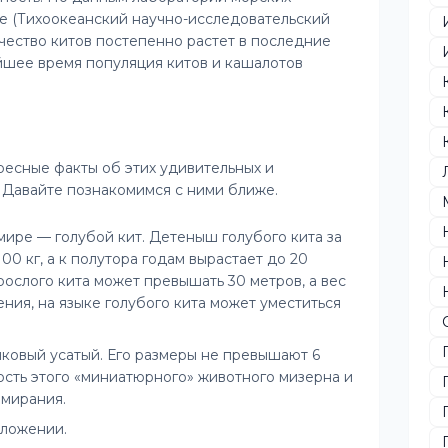
 (Тихоокеанский научно-исследовательский
чество китов постепенно растет в последние
айшее время популяция китов и кашалотов
ресные факты об этих удивительных и
 Давайте познакомимся с ними ближе.
ире — голубой кит. Детеныш голубого кита за
00 кг, а к полутора годам вырастает до 20
зрослого кита может превышать 30 метров, а вес
ения, на языке голубого кита может уместиться
иковый усатый. Его размеры не превышают 6
ность этого «миниатюрного» животного мизерна и
ымирания.
оложении.