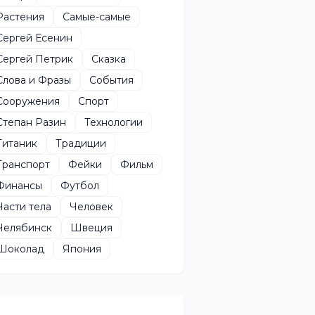
Растения
Самые-самые
Сергей Есенин
Сергей Петрик
Сказка
Слова и Фразы
События
Сооружения
Спорт
Степан Разин
Технологии
Титаник
Традиции
Транспорт
Фейки
Фильм
Финансы
Футбол
Части тела
Человек
Челябинск
Швеция
Шоколад
Япония