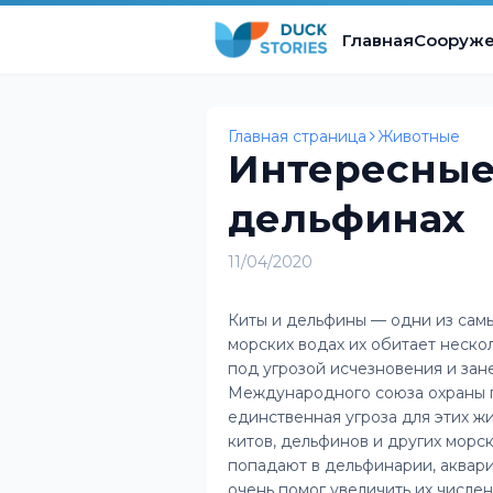
Главная
Сооруж
Главная страница
Животные
Интересные 
дельфинах
11/04/2020
Киты и дельфины — одни из сам
морских водах их обитает неско
под угрозой исчезновения и зан
Международного союза охраны 
единственная угроза для этих 
китов, дельфинов и других морс
попадают в дельфинарии, аквар
очень помог увеличить их числе