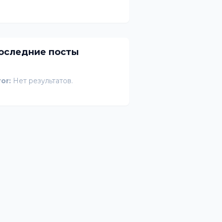
оследние посты
ror:
Нет результатов.