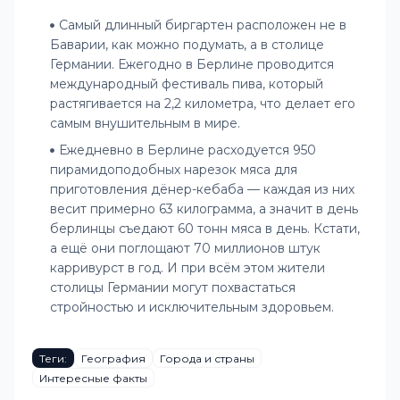
Самый длинный биргартен расположен не в
Баварии, как можно подумать, а в столице
Германии. Ежегодно в Берлине проводится
международный фестиваль пива, который
растягивается на 2,2 километра, что делает его
самым внушительным в мире.
Ежедневно в Берлине расходуется 950
пирамидоподобных нарезок мяса для
приготовления дёнер-кебаба — каждая из них
весит примерно 63 килограмма, а значит в день
берлинцы съедают 60 тонн мяса в день. Кстати,
а ещё они поглощают 70 миллионов штук
карривурст в год. И при всём этом жители
столицы Германии могут похвастаться
стройностью и исключительным здоровьем.
Теги:
География
Города и страны
Интересные факты