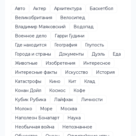
Авто
Актер
Архитектура
Баскетбол
Великобритания
Велосипед
Владимир Маяковский
Водопад
Военное дело
Гарри Гудини
Где находится
География
Глупость
Города и страны
Документы
Дуэль
Еда
Животные
Изобретения
Интересное
Интересные факты
Искусство
История
Катастрофы
Кино
Кит
Клад
Конан Дойл
Космос
Кофе
Кубик Рубика
Лайфхак
Личности
Молоко
Море
Москва
Наполеон Бонапарт
Наука
Необычная война
Непознанное
Общество
Океан
Олимпийские игры