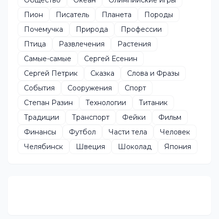
Пион
Писатель
Планета
Породы
Почемучка
Природа
Профессии
Птица
Развлечения
Растения
Самые-самые
Сергей Есенин
Сергей Петрик
Сказка
Слова и Фразы
События
Сооружения
Спорт
Степан Разин
Технологии
Титаник
Традиции
Транспорт
Фейки
Фильм
Финансы
Футбол
Части тела
Человек
Челябинск
Швеция
Шоколад
Япония