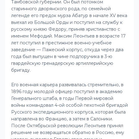
Тамбовской губернии. Он был потомком
старинного дворянского рода, по семейной
легенде его предок мурза Абатур в начале XV века
выехал из Большой Орды и поступил на службу к
русскому князю Федору, приняв христианство с
именем Мефодий. Максим Леонтьев в возрасте 17
лет поступил в престижное военно-учебное
заведение — Пажеский корпус, откуда через два
года был выпущен в чине подпоручика в 3-ю
гвардейскую гренадерскую артиллерийскую
бригаду.
Его военная карьера развивалась стремительно, в
1896 году молодой офицер поступил в академию
Генерального штаба, в годы Первой мировой
войны командовал 4-ой особой пехотной бригадой
Русского экспедиционного корпуса, которая была
направлена во Францию, а затем в Салоники.
После Октябрьской революции Леонтьев принял
решение не возвращаться обратно в Россию, ему