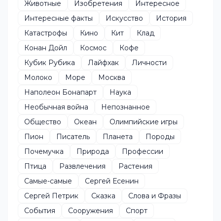
Животные
Изобретения
Интересное
Интересные факты
Искусство
История
Катастрофы
Кино
Кит
Клад
Конан Дойл
Космос
Кофе
Кубик Рубика
Лайфхак
Личности
Молоко
Море
Москва
Наполеон Бонапарт
Наука
Необычная война
Непознанное
Общество
Океан
Олимпийские игры
Пион
Писатель
Планета
Породы
Почемучка
Природа
Профессии
Птица
Развлечения
Растения
Самые-самые
Сергей Есенин
Сергей Петрик
Сказка
Слова и Фразы
События
Сооружения
Спорт