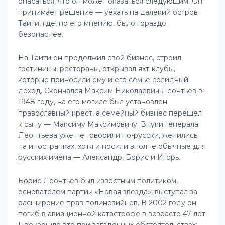
опасаться, что он может оказаться следующим. Он
принимает решение — уехать на далекий остров
Таити, где, по его мнению, было гораздо
безопаснее.
На Таити он продолжил свой бизнес, строил
гостиницы, рестораны, открывал яхт-клубы,
которые приносили ему и его семье солидный
доход. Скончался Максим Николаевич Леонтьев в
1948 году, на его могиле был установлен
православный крест, а семейный бизнес перешел
к сыну — Максиму Максимовичу. Внуки генерала
Леонтьева уже не говорили по-русски, женились
на иностранках, хотя и носили вполне обычные для
русских имена — Александр, Борис и Игорь.
Борис Леонтьев был известным политиком,
основателем партии «Новая звезда», выступал за
расширение прав полинезийцев. В 2002 году он
погиб в авиационной катастрофе в возрасте 47 лет.