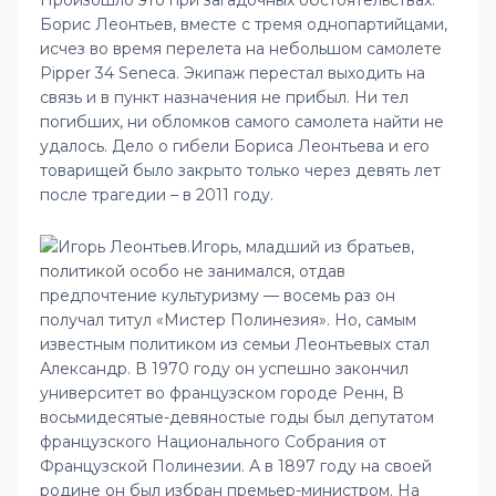
Произошло это при загадочных обстоятельствах:
Борис Леонтьев, вместе с тремя однопартийцами,
исчез во время перелета на небольшом самолете
Pipper 34 Seneca. Экипаж перестал выходить на
связь и в пункт назначения не прибыл. Ни тел
погибших, ни обломков самого самолета найти не
удалось. Дело о гибели Бориса Леонтьева и его
товарищей было закрыто только через девять лет
после трагедии – в 2011 году.
Игорь, младший из братьев,
политикой особо не занимался, отдав
предпочтение культуризму — восемь раз он
получал титул «Мистер Полинезия». Но, самым
известным политиком из семьи Леонтьевых стал
Александр. В 1970 году он успешно закончил
университет во французском городе Ренн, В
восьмидесятые-девяностые годы был депутатом
французского Национального Собрания от
Французской Полинезии. А в 1897 году на своей
родине он был избран премьер-министром. На