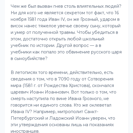
Чем же был вызван гнев столь влиятельных людей?
Ни для кого не является секретом тот факт, что 16
ноября 1581 года Иван IV, он же Грозный, ударом в
висок нанес тяжелое увечье своему сыну, который
и умер от полученной травмы. Чтобы убедиться в
этом, достаточно открыть любой школьный
учебник по истории. Другой вопрос — а в
учебники как попало это обвинение русского царя
в сыноубийстве?
В летописях того времени, действительно, есть
сведения о том, что в 7090 году от Сотворения
мира (1581 г. от Рождества Христова), скончался
царевич Иоанн Иоаннович. Вот только о том, что
смерть наступила по вине Ивана Грозного, не
говорится ни единого слова. Кто же оклеветал
Ивана IV? Например, митрополит Санкт-
Петербургский и Ладожский Иоанн уверен, что
эти утверждения основаны лишь на показаниях
иностранцев.