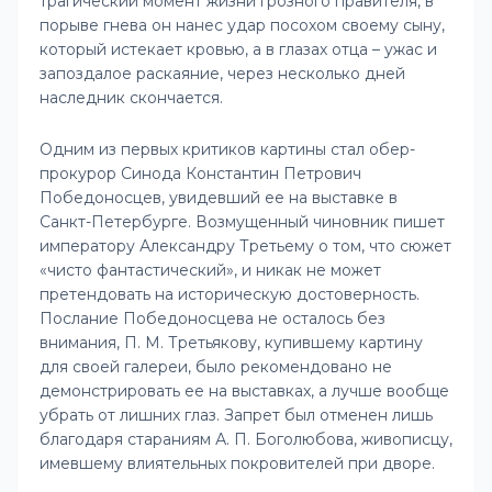
трагический момент жизни грозного правителя, в
порыве гнева он нанес удар посохом своему сыну,
который истекает кровью, а в глазах отца – ужас и
запоздалое раскаяние, через несколько дней
наследник скончается.
Одним из первых критиков картины стал обер-
прокурор Синода Константин Петрович
Победоносцев, увидевший ее на выставке в
Санкт-Петербурге. Возмущенный чиновник пишет
императору Александру Третьему о том, что сюжет
«чисто фантастический», и никак не может
претендовать на историческую достоверность.
Послание Победоносцева не осталось без
внимания, П. М. Третьякову, купившему картину
для своей галереи, было рекомендовано не
демонстрировать ее на выставках, а лучше вообще
убрать от лишних глаз. Запрет был отменен лишь
благодаря стараниям А. П. Боголюбова, живописцу,
имевшему влиятельных покровителей при дворе.