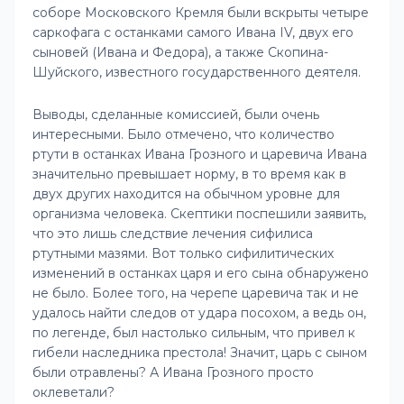
соборе Московского Кремля были вскрыты четыре
саркофага с останками самого Ивана IV, двух его
сыновей (Ивана и Федора), а также Скопина-
Шуйского, известного государственного деятеля.
Выводы, сделанные комиссией, были очень
интересными. Было отмечено, что количество
ртути в останках Ивана Грозного и царевича Ивана
значительно превышает норму, в то время как в
двух других находится на обычном уровне для
организма человека. Скептики поспешили заявить,
что это лишь следствие лечения сифилиса
ртутными мазями. Вот только сифилитических
изменений в останках царя и его сына обнаружено
не было. Более того, на черепе царевича так и не
удалось найти следов от удара посохом, а ведь он,
по легенде, был настолько сильным, что привел к
гибели наследника престола! Значит, царь с сыном
были отравлены? А Ивана Грозного просто
оклеветали?