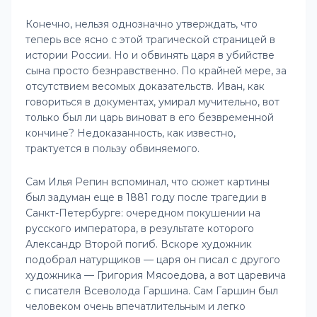
Конечно, нельзя однозначно утверждать, что
теперь все ясно с этой трагической страницей в
истории России. Но и обвинять царя в убийстве
сына просто безнравственно. По крайней мере, за
отсутствием весомых доказательств. Иван, как
говориться в документах, умирал мучительно, вот
только был ли царь виноват в его безвременной
кончине? Недоказанность, как известно,
трактуется в пользу обвиняемого.
Сам Илья Репин вспоминал, что сюжет картины
был задуман еще в 1881 году после трагедии в
Санкт-Петербурге: очередном покушении на
русского императора, в результате которого
Александр Второй погиб. Вскоре художник
подобрал натурщиков — царя он писал с другого
художника — Григория Мясоедова, а вот царевича
с писателя Всеволода Гаршина. Сам Гаршин был
человеком очень впечатлительным и легко