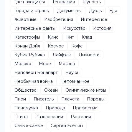
Где находится
География
Глупость
Города и страны
Документы
Дуэль
Еда
Животные
Изобретения
Интересное
Интересные факты
Искусство
История
Катастрофы
Кино
Кит
Клад
Конан Дойл
Космос
Кофе
Кубик Рубика
Лайфхак
Личности
Молоко
Море
Москва
Наполеон Бонапарт
Наука
Необычная война
Непознанное
Общество
Океан
Олимпийские игры
Пион
Писатель
Планета
Породы
Почемучка
Природа
Профессии
Птица
Развлечения
Растения
Самые-самые
Сергей Есенин