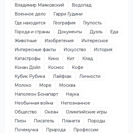
Владимир Маяковский
Водопад
Военное дело
Гарри Гудини
Где находится
География
Глупость
Города и страны
Документы
Дуэль
Еда
Животные
Изобретения
Интересное
Интересные факты
Искусство
История
Катастрофы
Кино
Кит
Клад
Конан Дойл
Космос
Кофе
Кубик Рубика
Лайфхак
Личности
Молоко
Море
Москва
Наполеон Бонапарт
Наука
Необычная война
Непознанное
Общество
Океан
Олимпийские игры
Пион
Писатель
Планета
Породы
Почемучка
Природа
Профессии