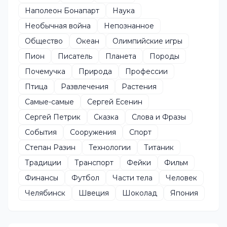
Наполеон Бонапарт
Наука
Необычная война
Непознанное
Общество
Океан
Олимпийские игры
Пион
Писатель
Планета
Породы
Почемучка
Природа
Профессии
Птица
Развлечения
Растения
Самые-самые
Сергей Есенин
Сергей Петрик
Сказка
Слова и Фразы
События
Сооружения
Спорт
Степан Разин
Технологии
Титаник
Традиции
Транспорт
Фейки
Фильм
Финансы
Футбол
Части тела
Человек
Челябинск
Швеция
Шоколад
Япония