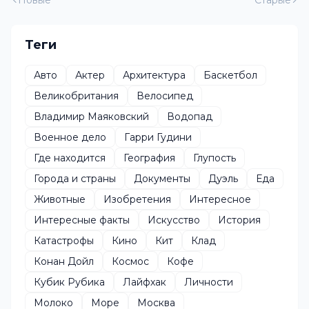
Новые
Старые
Теги
Авто
Актер
Архитектура
Баскетбол
Великобритания
Велосипед
Владимир Маяковский
Водопад
Военное дело
Гарри Гудини
Где находится
География
Глупость
Города и страны
Документы
Дуэль
Еда
Животные
Изобретения
Интересное
Интересные факты
Искусство
История
Катастрофы
Кино
Кит
Клад
Конан Дойл
Космос
Кофе
Кубик Рубика
Лайфхак
Личности
Молоко
Море
Москва