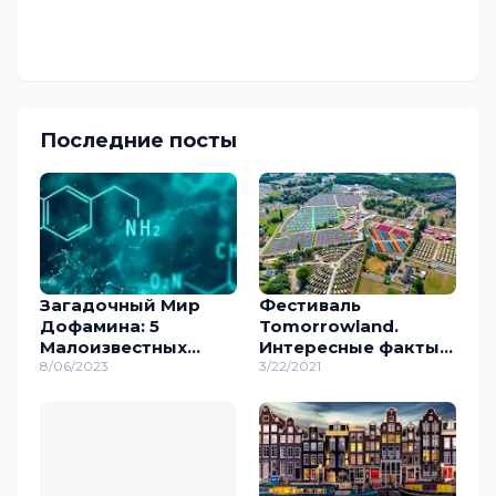
Последние посты
Загадочный Мир
Фестиваль
Дофамина: 5
Tomorrowland.
Малоизвестных
Интересные факты о
Фактов о Ключевом
8/06/2023
лучшем
3/22/2021
Нейромедиаторе
музыкальном
событии в Европе