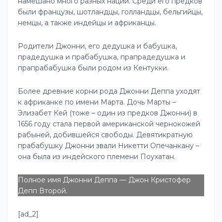
намешано много разных наций. Среди его предков
были французы, шотландцы, голландцы, бельгийцы,
немцы, а также индейцы и африканцы.
Р
одители Джонни, его дедушка и бабушка,
прадедушка и прабабушка, прапрадедушка и
прапрабабушка были родом из Кентукки.
Более древние корни рода Джонни Деппа уходят
к африканке по имени Марта. Дочь Марты –
Элизабет Кей (тоже – один из предков Джонни) в
1656 году стала первой американской чернокожей
рабыней, добившейся свободы. Девятикратную
прабабушку Джонни звали Никетти Опечанкану –
она была из индейского племени Поухатан.
Полное имя Джонни Деппа — Джон Кристофер
Депп Второй.
[ad_2]