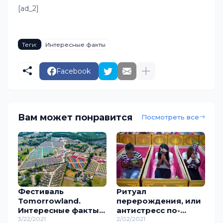
[ad_2]
Теги:
Интересные факты
Facebook
Вам может понравится
Посмотреть все
Фестиваль
Ритуал
Tomorrowland.
перерождения, или
Интересные факты о
антистресс по-
лучшем
3/22/2021
тайски
2/02/2021