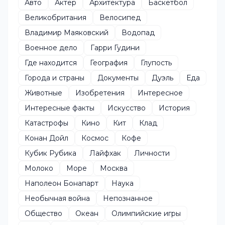
Авто
Актер
Архитектура
Баскетбол
Великобритания
Велосипед
Владимир Маяковский
Водопад
Военное дело
Гарри Гудини
Где находится
География
Глупость
Города и страны
Документы
Дуэль
Еда
Животные
Изобретения
Интересное
Интересные факты
Искусство
История
Катастрофы
Кино
Кит
Клад
Конан Дойл
Космос
Кофе
Кубик Рубика
Лайфхак
Личности
Молоко
Море
Москва
Наполеон Бонапарт
Наука
Необычная война
Непознанное
Общество
Океан
Олимпийские игры