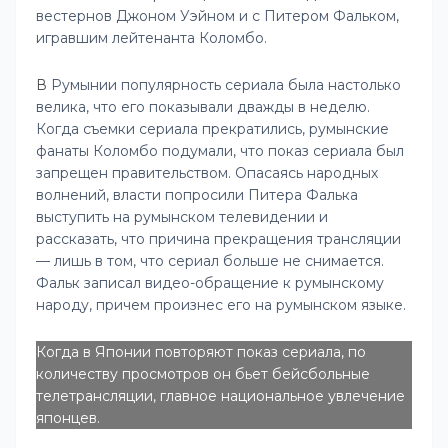
вестернов Джоном Уэйном и с Питером Фальком,
игравшим лейтенанта Коломбо.
В
Румынии популярность сериала была настолько
велика, что его показывали дважды в неделю.
Когда съемки сериала прекратились, румынские
фанаты Коломбо подумали, что показ сериала был
запрещен правительством. Опасаясь народных
волнений, власти попросили Питера Фалька
выступить на румынском телевидении и
рассказать, что причина прекращения трансляции
— лишь в том, что сериал больше не снимается.
Фальк записал видео-обращение к румынскому
народу, причем произнес его на румынском языке.
Когда в Японии повторяют показ сериала, по
количеству просмотров он бьет бейсбольные
телетрансляции, главное национальное увлечение
японцев.