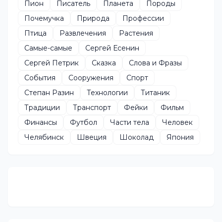
Пион
Писатель
Планета
Породы
Почемучка
Природа
Профессии
Птица
Развлечения
Растения
Самые-самые
Сергей Есенин
Сергей Петрик
Сказка
Слова и Фразы
События
Сооружения
Спорт
Степан Разин
Технологии
Титаник
Традиции
Транспорт
Фейки
Фильм
Финансы
Футбол
Части тела
Человек
Челябинск
Швеция
Шоколад
Япония