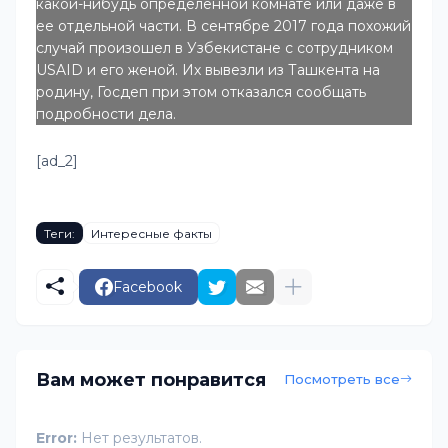
какой-нибудь определенной комнате или даже в
ее отдельной части. В сентябре 2017 года похожий
случай произошел в Узбекистане с сотрудником
USAID и его женой. Их вывезли из Ташкента на
родину, Госдеп при этом отказался сообщать
подробности дела.
[ad_2]
Теги:
Интересные факты
Facebook
Вам может понравится
Посмотреть все
Error:
Нет результатов.