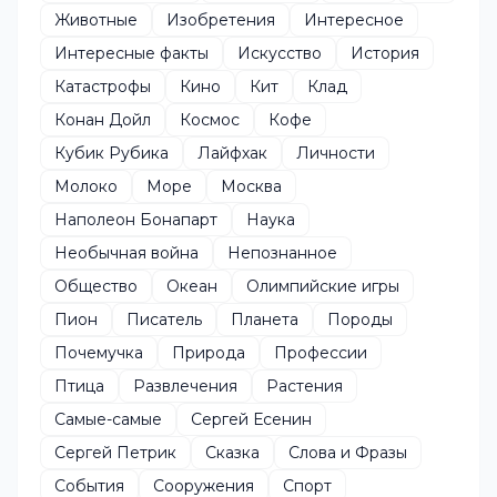
Животные
Изобретения
Интересное
Интересные факты
Искусство
История
Катастрофы
Кино
Кит
Клад
Конан Дойл
Космос
Кофе
Кубик Рубика
Лайфхак
Личности
Молоко
Море
Москва
Наполеон Бонапарт
Наука
Необычная война
Непознанное
Общество
Океан
Олимпийские игры
Пион
Писатель
Планета
Породы
Почемучка
Природа
Профессии
Птица
Развлечения
Растения
Самые-самые
Сергей Есенин
Сергей Петрик
Сказка
Слова и Фразы
События
Сооружения
Спорт