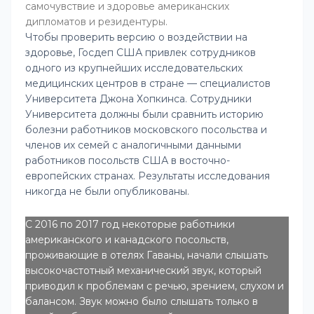
самочувствие и здоровье американских
дипломатов и резидентуры.
Чтобы проверить версию о воздействии на
здоровье, Госдеп США привлек сотрудников
одного из крупнейших исследовательских
медицинских центров в стране — специалистов
Университета Джона Хопкинса. Сотрудники
Университета должны были сравнить историю
болезни работников московского посольства и
членов их семей с аналогичными данными
работников посольств США в восточно-
европейских странах. Результаты исследования
никогда не были опубликованы.
С 2016 по 2017 год некоторые работники
американского и канадского посольств,
проживающие в отелях Гаваны, начали слышать
высокочастотный механический звук, который
приводил к проблемам с речью, зрением, слухом и
балансом. Звук можно было слышать только в