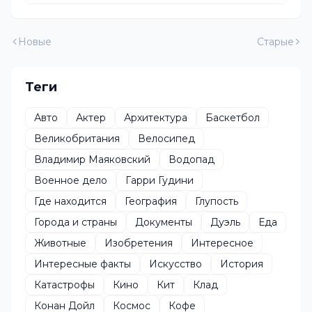
Новые
Старые
Теги
Авто
Актер
Архитектура
Баскетбол
Великобритания
Велосипед
Владимир Маяковский
Водопад
Военное дело
Гарри Гудини
Где находится
География
Глупость
Города и страны
Документы
Дуэль
Еда
Животные
Изобретения
Интересное
Интересные факты
Искусство
История
Катастрофы
Кино
Кит
Клад
Конан Дойл
Космос
Кофе