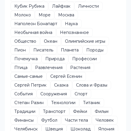
Кубик Рубика
Лайфхак
Личности
Молоко
Море
Москва
Наполеон Бонапарт
Наука
Необычная война
Непознанное
Общество
Океан
Олимпийские игры
Пион
Писатель
Планета
Породы
Почемучка
Природа
Профессии
Птица
Развлечения
Растения
Самые-самые
Сергей Есенин
Сергей Петрик
Сказка
Слова и Фразы
События
Сооружения
Спорт
Степан Разин
Технологии
Титаник
Традиции
Транспорт
Фейки
Фильм
Финансы
Футбол
Части тела
Человек
Челябинск
Швеция
Шоколад
Япония