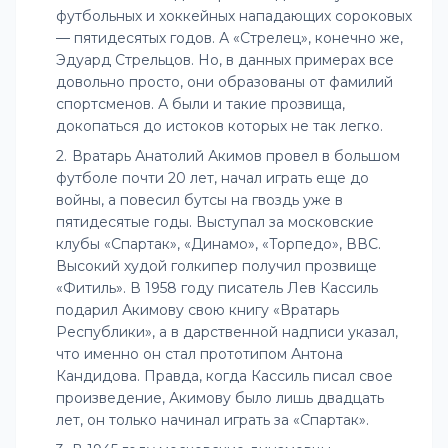
футбольных и хоккейных нападающих сороковых
— пятидесятых годов. А «Стрелец», конечно же,
Эдуард Стрельцов. Но, в данных примерах все
довольно просто, они образованы от фамилий
спортсменов. А были и такие прозвища,
докопаться до истоков которых не так легко.
Вратарь Анатолий Акимов провел в большом
футболе почти 20 лет, начал играть еще до
войны, а повесил бутсы на гвоздь уже в
пятидесятые годы. Выступал за московские
клубы «Спартак», «Динамо», «Торпедо», ВВС.
Высокий худой голкипер получил прозвище
«Фитиль». В 1958 году писатель Лев Кассиль
подарил Акимову свою книгу «Вратарь
Республики», а в дарственной надписи указал,
что именно он стал прототипом Антона
Кандидова. Правда, когда Кассиль писал свое
произведение, Акимову было лишь двадцать
лет, он только начинал играть за «Спартак».