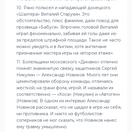
Рано полысел и нападающий донецкого
«Шахтера» Виталий Старухин. Это
обстоятельство, плюс фамилия, дали повод для
прозвища «Бабуся». Впрочем, головой Виталий
играл феноменально, забивая ей голы даже из-
за пределов штрафной площади. Такое не часто
можно увидеть и в Англии, хотя англичане
признанные мастера игры на «втором этаже».
Болельщики московского «Динамо» отлично
помнят знаменитую связку защитников Сергей
Никулин — Александр Новиков. Много лет они
цементировали оборону команды, отличаясь
жесткой, на грани фола, игрой. И называли их
соответственно — «Коса» (Никулин) и «Автоген»
(Новиков). В одном из интервью Александр
Новиков рассказал, что не щадил в игре ни себя,
ни противника. И никто из футболистов-
соперников не мог сказать, что Новиков нанес
ему травму умышленно.