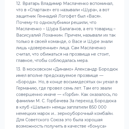
Вратарь Владимир Маслаченко вспоминал,
что в «Спартаке» его называли «Шура», а вот
защитник Геннадий Логофет был «Вася».
Почему-то одноклубники решили, что
Маслаченко – Шура Балаганов, а его товарищ –
Васисуалий Лоханкин. Причем, называли их так
только в своей команде, о Васе и Шуре знали
лишь «доверенные» лица. Сам Маслаченко
считал, что обижаться на прозвища не стоит,
главное, чтобы соблюдалась мера.
В московском «Динамо» Александр Бородюк
имел вполне предсказуемое прозвище —
«Борода». Но, в конце восьмидесятых он уехал в
Германию, где провел семь лет. Там его звали
совершенно иначе — «Горби». Как оказалось, по
фамилии М. С. Горбачева За переход Бородюка
в клуб «Шальке» немцы заплатили 850 000
немецких марок и… зерноуборочный комбайн.
Для Советского Союза это была хорошая
возможность получить в качестве «бонуса»