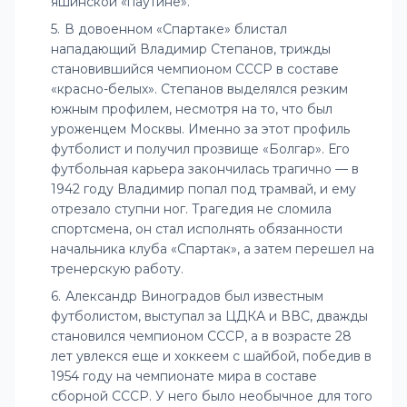
яшинской «паутине».
В довоенном «Спартаке» блистал
нападающий Владимир Степанов, трижды
становившийся чемпионом СССР в составе
«красно-белых». Степанов выделялся резким
южным профилем, несмотря на то, что был
уроженцем Москвы. Именно за этот профиль
футболист и получил прозвище «Болгар». Его
футбольная карьера закончилась трагично — в
1942 году Владимир попал под трамвай, и ему
отрезало ступни ног. Трагедия не сломила
спортсмена, он стал исполнять обязанности
начальника клуба «Спартак», а затем перешел на
тренерскую работу.
Александр Виноградов был известным
футболистом, выступал за ЦДКА и ВВС, дважды
становился чемпионом СССР, а в возрасте 28
лет увлекся еще и хоккеем с шайбой, победив в
1954 году на чемпионате мира в составе
сборной СССР. У него было необычное для того