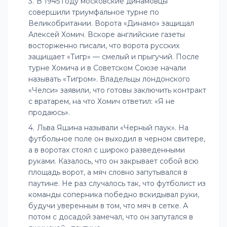
В 1945 году московские динамовцы
совершили триумфальное турне по
Великобритании. Ворота «Динамо» защищал
Алексей Хомич. Вскоре английские газеты
восторженно писали, что ворота русских
защищает «Тигр» — смелый и прыгучий. После
турне Хомича и в Советском Союзе начали
называть «Тигром». Владельцы лондонского
«Челси» заявили, что готовы заключить контракт
с вратарем, на что Хомич ответил: «Я не
продаюсь».
Льва Яшина называли «Черный паук». На
футбольное поле он выходил в черном свитере,
а в воротах стоял с широко разведенными
руками. Казалось, что он закрывает собой всю
площадь ворот, а мяч словно запутывался в
паутине. Не раз случалось так, что футболист из
команды соперника победно вскидывал руки,
будучи уверенным в том, что мяч в сетке. А
потом с досадой замечал, что он запутался в