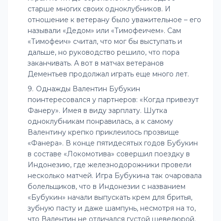
старше многих своих одноклубников. И
отношение к ветерану было уважительное – его
называли «Дедом» или «Тимофеичем». Сам
«Тимофеич» считал, что мог бы выступать и
дальше, но руководство решило, что пора
заканчивать. А вот в матчах ветеранов
Дементьев продолжал играть еще много лет.
Однажды Валентин Бубукин
поинтересовался у партнеров: «Когда привезут
Фанеру». Имея в виду зарплату. Шутка
одноклубникам понравилась, а к самому
Валентину крепко приклеилось прозвище
«Фанера». В конце пятидесятых годов Бубукин
в составе «Локомотива» совершил поездку в
Индонезию, где железнодорожники провели
несколько матчей. Игра Бубукина так очаровала
болельщиков, что в Индонезии с названием
«Бубукин» начали выпускать крем для бритья,
зубную пасту и даже шампунь, несмотря на то,
что Валентин не отличался густой шевелюрой.