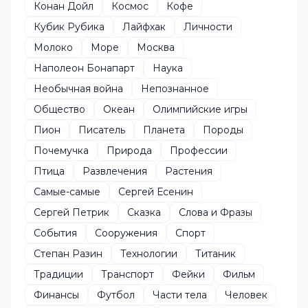
Конан Дойл
Космос
Кофе
Кубик Рубика
Лайфхак
Личности
Молоко
Море
Москва
Наполеон Бонапарт
Наука
Необычная война
Непознанное
Общество
Океан
Олимпийские игры
Пион
Писатель
Планета
Породы
Почемучка
Природа
Профессии
Птица
Развлечения
Растения
Самые-самые
Сергей Есенин
Сергей Петрик
Сказка
Слова и Фразы
События
Сооружения
Спорт
Степан Разин
Технологии
Титаник
Традиции
Транспорт
Фейки
Фильм
Финансы
Футбол
Части тела
Человек