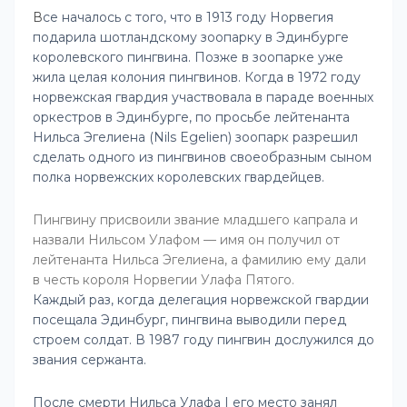
В
се началось с того, что в 1913 году Норвегия
подарила шотландскому зоопарку в Эдинбурге
королевского пингвина. Позже в зоопарке уже
жила целая колония пингвинов. Когда в 1972 году
норвежская гвардия участвовала в параде военных
оркестров в Эдинбурге, по просьбе лейтенанта
Нильса Эгелиена (Nils Egelien) зоопарк разрешил
сделать одного из пингвинов своеобразным сыном
полка норвежских королевских гвардейцев.
Пингвину присвоили звание младшего капрала и
назвали Нильсом Улафом — имя он получил от
лейтенанта Нильса Эгелиена, а фамилию ему дали
в честь короля Норвегии Улафа Пятого.
Каждый раз, когда делегация норвежской гвардии
посещала Эдинбург, пингвина выводили перед
строем солдат. В 1987 году пингвин дослужился до
звания сержанта.
После смерти Нильса Улафа I его место занял