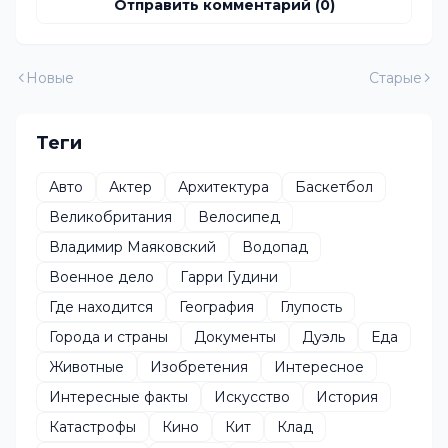
Отправить комментарий (0)
Новые
Старые
Теги
Авто
Актер
Архитектура
Баскетбол
Великобритания
Велосипед
Владимир Маяковский
Водопад
Военное дело
Гарри Гудини
Где находится
География
Глупость
Города и страны
Документы
Дуэль
Еда
Животные
Изобретения
Интересное
Интересные факты
Искусство
История
Катастрофы
Кино
Кит
Клад