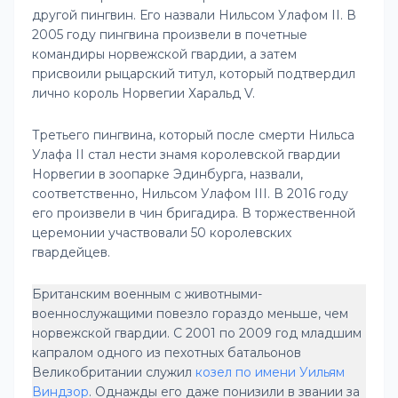
другой пингвин. Его назвали Нильсом Улафом II. В
2005 году пингвина произвели в почетные
командиры норвежской гвардии, а затем
присвоили рыцарский титул, который подтвердил
лично король Норвегии Харальд V.
Третьего пингвина, который после смерти Нильса
Улафа II стал нести знамя королевской гвардии
Норвегии в зоопарке Эдинбурга, назвали,
соответственно, Нильсом Улафом III. В 2016 году
его произвели в чин бригадира. В торжественной
церемонии участвовали 50 королевских
гвардейцев.
Британским военным с животными-
военнослужащими повезло гораздо меньше, чем
норвежской гвардии. С 2001 по 2009 год младшим
капралом одного из пехотных батальонов
Великобритании служил
козел по имени Уильям
Виндзор
. Однажды его даже понизили в звании за